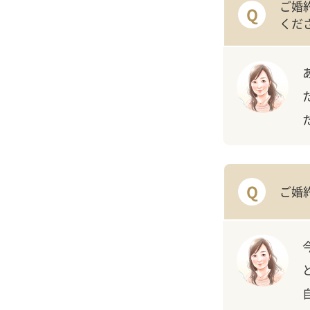
ご婚
Q
くだ
Q
ご婚