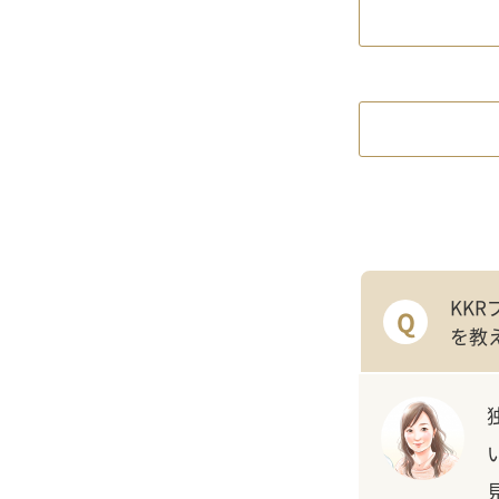
KK
Q
を教