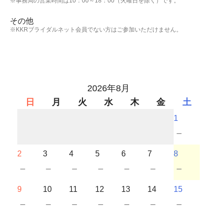
※事務局の営業時間は10：00～18：00（火曜日を除く）です。
その他
※KKRブライダルネット会員でない方はご参加いただけません。
2026年8月
日
月
火
水
木
金
土
1
－
2
3
4
5
6
7
8
－
－
－
－
－
－
－
9
10
11
12
13
14
15
－
－
－
－
－
－
－