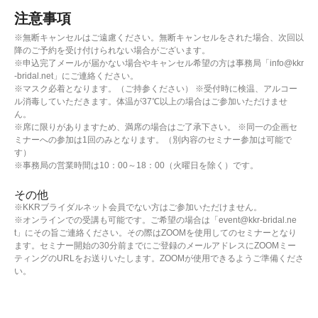
注意事項
※無断キャンセルはご遠慮ください。無断キャンセルをされた場合、次回以
降のご予約を受け付けられない場合がございます。
※申込完了メールが届かない場合やキャンセル希望の方は事務局「info@kkr
-bridal.net」にご連絡ください。
※マスク必着となります。（ご持参ください） ※受付時に検温、アルコー
ル消毒していただきます。体温が37℃以上の場合はご参加いただけませ
ん。
※席に限りがありますため、満席の場合はご了承下さい。 ※同一の企画セ
ミナーへの参加は1回のみとなります。（別内容のセミナー参加は可能で
す）
※事務局の営業時間は10：00～18：00（火曜日を除く）です。
その他
※KKRブライダルネット会員でない方はご参加いただけません。
※オンラインでの受講も可能です。ご希望の場合は「event@kkr-bridal.ne
t」にその旨ご連絡ください。その際はZOOMを使用してのセミナーとなり
ます。セミナー開始の30分前までにご登録のメールアドレスにZOOMミー
ティングのURLをお送りいたします。ZOOMが使用できるようご準備くださ
い。