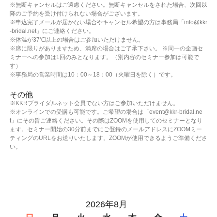
※無断キャンセルはご遠慮ください。無断キャンセルをされた場合、次回以
降のご予約を受け付けられない場合がございます。
※申込完了メールが届かない場合やキャンセル希望の方は事務局「info@kkr
-bridal.net」にご連絡ください。
※体温が37℃以上の場合はご参加いただけません。
※席に限りがありますため、満席の場合はご了承下さい。 ※同一の企画セ
ミナーへの参加は1回のみとなります。（別内容のセミナー参加は可能で
す）
※事務局の営業時間は10：00～18：00（火曜日を除く）です。
その他
※KKRブライダルネット会員でない方はご参加いただけません。
※オンラインでの受講も可能です。ご希望の場合は「event@kkr-bridal.ne
t」にその旨ご連絡ください。その際はZOOMを使用してのセミナーとなり
ます。セミナー開始の30分前までにご登録のメールアドレスにZOOMミー
ティングのURLをお送りいたします。ZOOMが使用できるようご準備くださ
い。
2026年8月