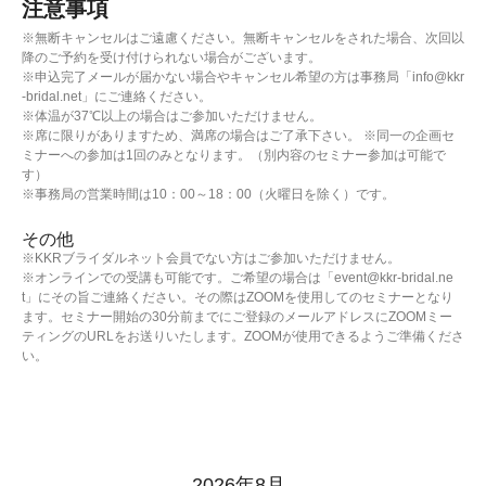
注意事項
※無断キャンセルはご遠慮ください。無断キャンセルをされた場合、次回以
降のご予約を受け付けられない場合がございます。
※申込完了メールが届かない場合やキャンセル希望の方は事務局「info@kkr
-bridal.net」にご連絡ください。
※体温が37℃以上の場合はご参加いただけません。
※席に限りがありますため、満席の場合はご了承下さい。 ※同一の企画セ
ミナーへの参加は1回のみとなります。（別内容のセミナー参加は可能で
す）
※事務局の営業時間は10：00～18：00（火曜日を除く）です。
その他
※KKRブライダルネット会員でない方はご参加いただけません。
※オンラインでの受講も可能です。ご希望の場合は「event@kkr-bridal.ne
t」にその旨ご連絡ください。その際はZOOMを使用してのセミナーとなり
ます。セミナー開始の30分前までにご登録のメールアドレスにZOOMミー
ティングのURLをお送りいたします。ZOOMが使用できるようご準備くださ
い。
2026年8月