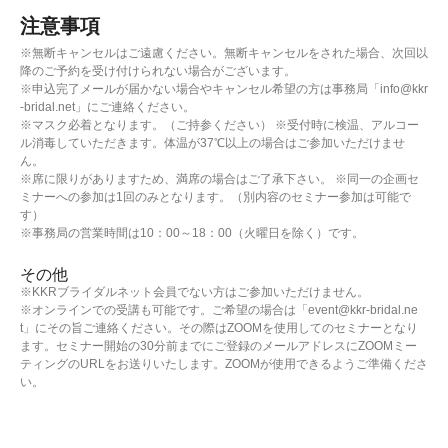
注意事項
※無断キャンセルはご遠慮ください。無断キャンセルをされた場合、次回以
降のご予約を受け付けられない場合がございます。
※申込完了メールが届かない場合やキャンセル希望の方は事務局「info@kkr
-bridal.net」にご連絡ください。
※マスク必着となります。（ご持参ください） ※受付時に検温、アルコー
ル消毒していただきます。体温が37℃以上の場合はご参加いただけませ
ん。
※席に限りがありますため、満席の場合はご了承下さい。 ※同一の企画セ
ミナーへの参加は1回のみとなります。（別内容のセミナー参加は可能で
す）
※事務局の営業時間は10：00～18：00（火曜日を除く）です。
その他
※KKRブライダルネット会員でない方はご参加いただけません。
※オンラインでの受講も可能です。ご希望の場合は「event@kkr-bridal.ne
t」にその旨ご連絡ください。その際はZOOMを使用してのセミナーとなり
ます。セミナー開始の30分前までにご登録のメールアドレスにZOOMミー
ティングのURLをお送りいたします。ZOOMが使用できるようご準備くださ
い。