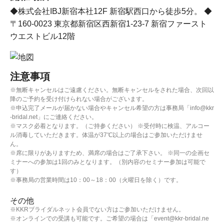
◆株式会社IBJ新宿本社12F 新宿駅西口から徒歩5分。 ◆
〒160-0023 東京都新宿区西新宿1-23-7 新宿ファースト
ウエストビル12階
注意事項
※無断キャンセルはご遠慮ください。無断キャンセルをされた場合、次回以
降のご予約を受け付けられない場合がございます。
※申込完了メールが届かない場合やキャンセル希望の方は事務局「info@kkr
-bridal.net」にご連絡ください。
※マスク必着となります。（ご持参ください） ※受付時に検温、アルコー
ル消毒していただきます。体温が37℃以上の場合はご参加いただけませ
ん。
※席に限りがありますため、満席の場合はご了承下さい。 ※同一の企画セ
ミナーへの参加は1回のみとなります。（別内容のセミナー参加は可能で
す）
※事務局の営業時間は10：00～18：00（火曜日を除く）です。
その他
※KKRブライダルネット会員でない方はご参加いただけません。
※オンラインでの受講も可能です。ご希望の場合は「event@kkr-bridal.ne