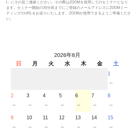
t」にその旨ご連絡ください。その際はZOOMを使用してのセミナーとなり
ます。セミナー開始の30分前までにご登録のメールアドレスにZOOMミー
ティングのURLをお送りいたします。ZOOMが使用できるようご準備くださ
い。
2026年8月
日
月
火
水
木
金
土
1
－
2
3
4
5
6
7
8
－
－
－
－
－
－
－
9
10
11
12
13
14
15
－
－
－
－
－
－
－