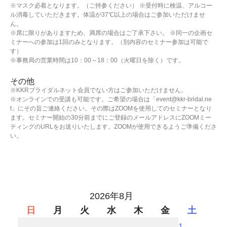
※マスク必着となります。（ご持参ください） ※受付時に検温、アルコー
ル消毒していただきます。体温が37℃以上の場合はご参加いただけませ
ん。
※席に限りがありますため、満席の場合はご了承下さい。 ※同一の企画セ
ミナーへの参加は1回のみとなります。（別内容のセミナー参加は可能で
す）
※事務局の営業時間は10：00～18：00（火曜日を除く）です。
その他
※KKRブライダルネット会員でない方はご参加いただけません。
※オンラインでの受講も可能です。ご希望の場合は「event@kkr-bridal.ne
t」にその旨ご連絡ください。その際はZOOMを使用してのセミナーとなり
ます。セミナー開始の30分前までにご登録のメールアドレスにZOOMミー
ティングのURLをお送りいたします。ZOOMが使用できるようご準備くださ
い。
2026年8月
日
月
火
水
木
金
土
1