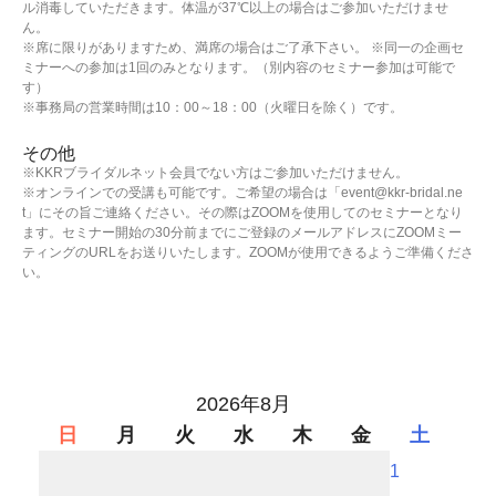
ル消毒していただきます。体温が37℃以上の場合はご参加いただけませ
ん。
※席に限りがありますため、満席の場合はご了承下さい。 ※同一の企画セ
ミナーへの参加は1回のみとなります。（別内容のセミナー参加は可能で
す）
※事務局の営業時間は10：00～18：00（火曜日を除く）です。
その他
※KKRブライダルネット会員でない方はご参加いただけません。
※オンラインでの受講も可能です。ご希望の場合は「event@kkr-bridal.ne
t」にその旨ご連絡ください。その際はZOOMを使用してのセミナーとなり
ます。セミナー開始の30分前までにご登録のメールアドレスにZOOMミー
ティングのURLをお送りいたします。ZOOMが使用できるようご準備くださ
い。
2026年8月
日
月
火
水
木
金
土
1