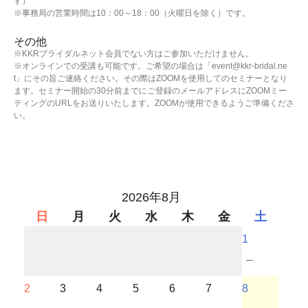
す）
※事務局の営業時間は10：00～18：00（火曜日を除く）です。
その他
※KKRブライダルネット会員でない方はご参加いただけません。
※オンラインでの受講も可能です。ご希望の場合は「event@kkr-bridal.ne
t」にその旨ご連絡ください。その際はZOOMを使用してのセミナーとなり
ます。セミナー開始の30分前までにご登録のメールアドレスにZOOMミー
ティングのURLをお送りいたします。ZOOMが使用できるようご準備くださ
い。
2026年8月
日
月
火
水
木
金
土
1
－
2
3
4
5
6
7
8