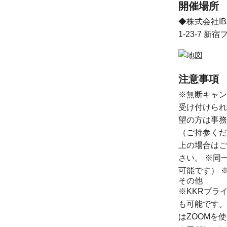
開催場所
◆株式会社IB
1-23-7 
注意事項
※無断キャン
受け付けられ
望の方は事務局
（ご持参くだ
上の場合はご
さい。 ※同
可能です） 
その他
※KKRブラ
も可能です。ご
はZOOMを