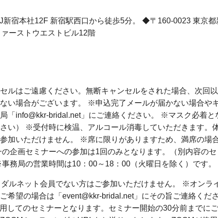
J新宿本社12F 新宿駅西口から徒歩5分。 ◆〒160-0023 東
新宿ファーストウエストビル12階
セルはご遠慮ください。無断キャンセルをされた場合、次回以
ない場合がございます。 ※申込完了メールが届かない場合や
「info@kkr-bridal.net」にご連絡ください。 ※マスク必着
さい） ※受付時に検温、アルコール消毒していただきます。体
参加いただけません。 ※席に限りがありますため、満席の場
一の企画セミナーへの参加は1回のみとなります。（別内容のセ
※事務局の営業時間は10：00～18：00（火曜日を除く）です。
イダルネット会員でない方はご参加いただけません。 ※オンラ
希望の場合は「event@kkr-bridal.net」にその旨ご連絡く
使用してのセミナーとなります。セミナー開始の30分前までに