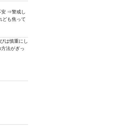
安 ⇒警戒し
れども焦って
びは慎重にし
の方法がぎっ