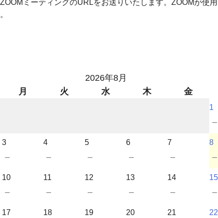
ZOOMミーティングのURLをお送りいたします。ZOOMが使
。
2026年8月
月
火
水
木
金
1
3
4
5
6
7
8
－
－
－
－
－
10
11
12
13
14
15
－
－
－
－
－
17
18
19
20
21
22