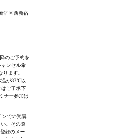
京都新宿区西新宿
降のご予約を
キャンセル希
となります。
温が37℃以
合はご了承下
ミナー参加は
インでの受講
ださい。その際
ご登録のメー