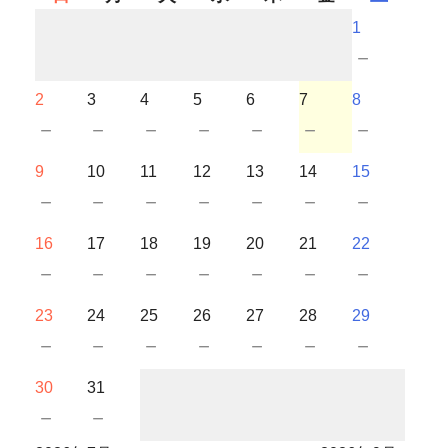
1
－
2
3
4
5
6
7
8
－
－
－
－
－
－
－
9
10
11
12
13
14
15
－
－
－
－
－
－
－
16
17
18
19
20
21
22
－
－
－
－
－
－
－
23
24
25
26
27
28
29
－
－
－
－
－
－
－
30
31
－
－