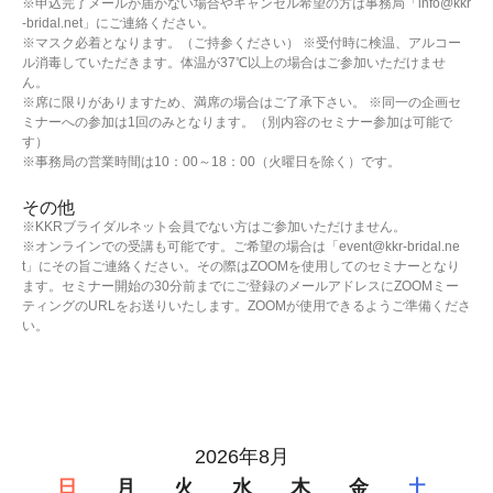
※申込完了メールが届かない場合やキャンセル希望の方は事務局「info@kkr
-bridal.net」にご連絡ください。
※マスク必着となります。（ご持参ください） ※受付時に検温、アルコー
ル消毒していただきます。体温が37℃以上の場合はご参加いただけませ
ん。
※席に限りがありますため、満席の場合はご了承下さい。 ※同一の企画セ
ミナーへの参加は1回のみとなります。（別内容のセミナー参加は可能で
す）
※事務局の営業時間は10：00～18：00（火曜日を除く）です。
その他
※KKRブライダルネット会員でない方はご参加いただけません。
※オンラインでの受講も可能です。ご希望の場合は「event@kkr-bridal.ne
t」にその旨ご連絡ください。その際はZOOMを使用してのセミナーとなり
ます。セミナー開始の30分前までにご登録のメールアドレスにZOOMミー
ティングのURLをお送りいたします。ZOOMが使用できるようご準備くださ
い。
2026年8月
日
月
火
水
木
金
土