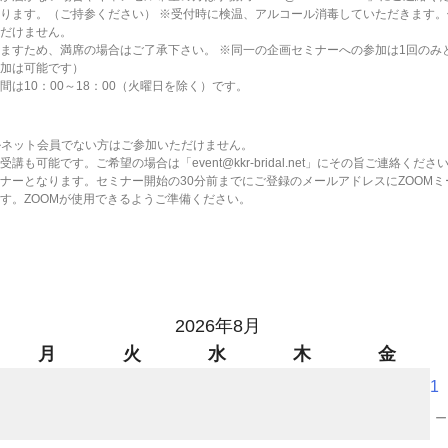
ります。（ご持参ください） ※受付時に検温、アルコール消毒していただきます。
だけません。
ますため、満席の場合はご了承下さい。 ※同一の企画セミナーへの参加は1回のみ
加は可能です）
間は10：00～18：00（火曜日を除く）です。
ルネット会員でない方はご参加いただけません。
講も可能です。ご希望の場合は「event@kkr-bridal.net」にその旨ご連絡くださ
ナーとなります。セミナー開始の30分前までにご登録のメールアドレスにZOOMミ
す。ZOOMが使用できるようご準備ください。
2026年8月
月
火
水
木
金
1