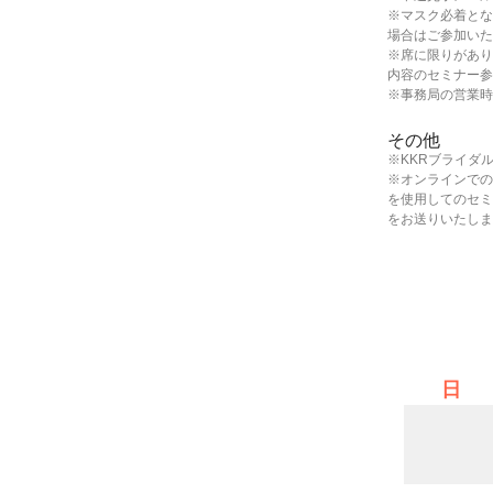
※マスク必着とな
場合はご参加いた
※席に限りがあり
内容のセミナー参
※事務局の営業時
その他
※KKRブライダ
※オンラインでの受
を使用してのセミ
をお送りいたしま
日