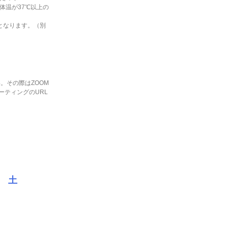
体温が37℃以上の
となります。（別
い。その際はZOOM
ーティングのURL
土
－