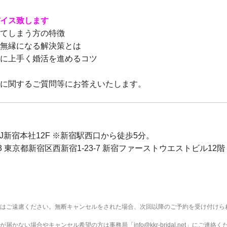
イス致します
てしまう方の特徴
無縁になる解決策とは
に上手く婚活を進めるコツ
に関するご質問等にお答えいたします。
BJ新宿本社12F ※新宿駅西口から徒歩5分。
023 東京都新宿区西新宿1-23-7 新宿ファーストウエストビル12階
はご遠慮ください。無断キャンセルをされた場合、次回以降のご予約を受け付けら
届かない場合やキャンセル希望の方は事務局「info@kkr-bridal.net」にご連絡く