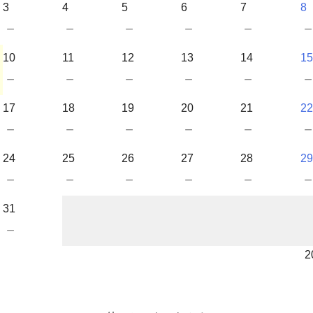
3
4
5
6
7
8
－
－
－
－
－
10
11
12
13
14
15
－
－
－
－
－
17
18
19
20
21
22
－
－
－
－
－
24
25
26
27
28
29
－
－
－
－
－
31
－
2