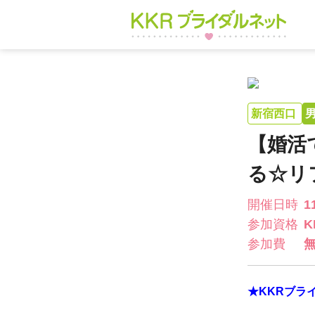
新宿西口
【婚活
る☆リ
開催日時
1
参加資格
参加費
★KKRブラ